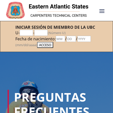
INICIAR SESIÓN DE MIEMBRO DE LA UBC
U-
-
(Número U)
Fecha de nacimiento:
/
/
(mm/dd/aaaa)
PREGUNTAS
FRECUENTES