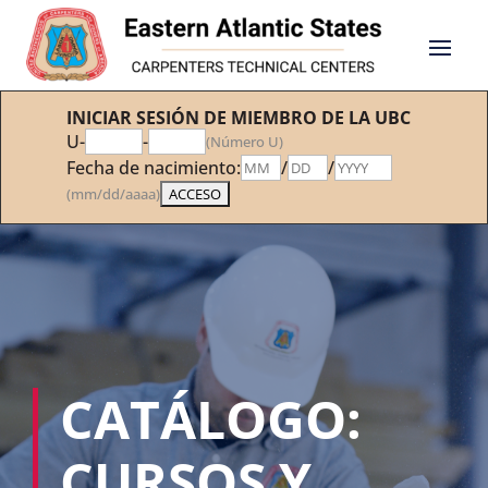
INICIAR SESIÓN DE MIEMBRO DE LA UBC
U-
-
(Número U)
Fecha de nacimiento:
/
/
(mm/dd/aaaa)
CATÁLOGO:
CURSOS Y