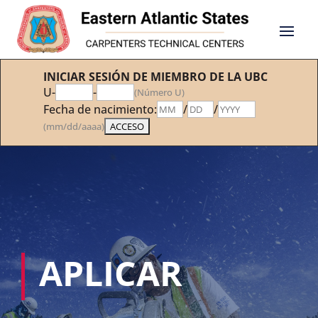
INICIAR SESIÓN DE MIEMBRO DE LA UBC
U-
-
(Número U)
Fecha de nacimiento:
/
/
(mm/dd/aaaa)
APLICAR