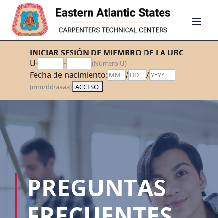
INICIAR SESIÓN DE MIEMBRO DE LA UBC
U-
-
(Número U)
Fecha de nacimiento:
/
/
(mm/dd/aaaa)
PREGUNTAS
FRECUENTES